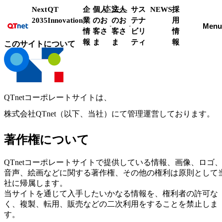
本文へ
Next
QT
企
個人
法人
サス
NEWS
採
2035
Innovation
業
のお
のお
テナ
用
Menu
情
客さ
客さ
ビリ
情
報
ま
ま
ティ
報
このサイトについて
QTnetコーポレートサイトは、
株式会社QTnet（以下、当社）にて管理運営しております。
著作権について
QTnetコーポレートサイトで提供している情報、画像、ロゴ
音声、絵画などに関する著作権、その他の権利は原則として
社に帰属します。
当サイトを通じて入手したいかなる情報を、権利者の許可な
く、複製、転用、販売などの二次利用をすることを禁止しま
す。