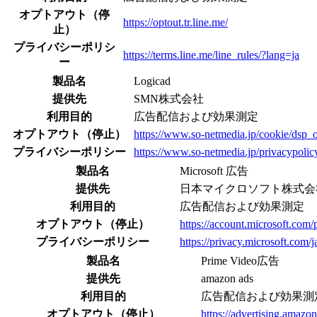
オプトアウト（停
https://optout.tr.line.me/
止）
プライバシーポリシ
https://terms.line.me/line_rules/?lang=ja
ー
製品名
Logicad
提供先
SMN株式会社
利用目的
広告配信および効果測定
オプトアウト（停止）
https://www.so-netmedia.jp/cookie/dsp_o
プライバシーポリシー
https://www.so-netmedia.jp/privacypolic
製品名
Microsoft 広告
提供先
日本マイクロソフト株式会
利用目的
広告配信および効果測定
オプトアウト（停止）
https://account.microsoft.com/
プライバシーポリシー
https://privacy.microsoft.com/j
製品名
Prime Video広告
提供先
amazon ads
利用目的
広告配信および効果測
オプトアウト（停止）
https://advertising.amaz