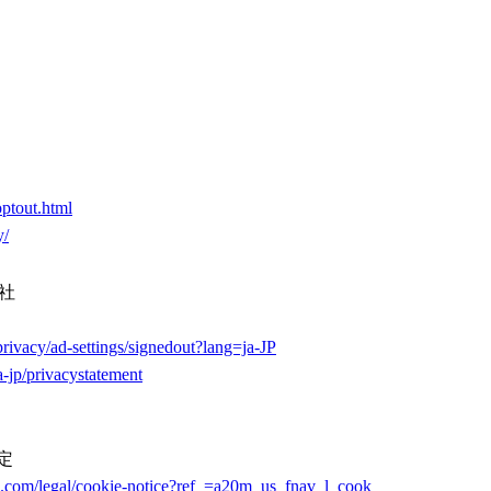
ptout.html
y/
社
privacy/ad-settings/signedout?lang=ja-JP
a-jp/privacystatement
定
on.com/legal/cookie-notice?ref_=a20m_us_fnav_l_cook