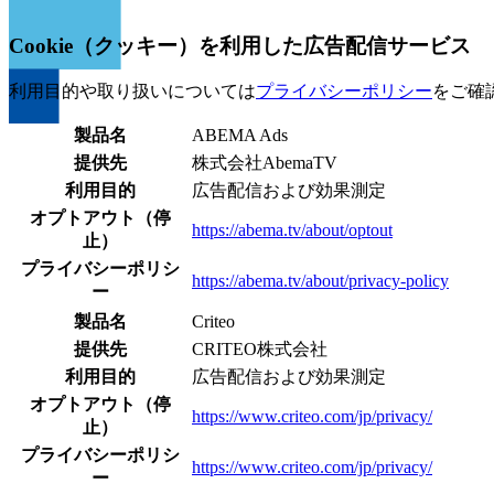
Cookie（クッキー）を利用した広告配信サービス
利用目的や取り扱いについては
プライバシーポリシー
をご確
製品名
ABEMA Ads
提供先
株式会社AbemaTV
利用目的
広告配信および効果測定
オプトアウト（停
https://abema.tv/about/optout
止）
プライバシーポリシ
https://abema.tv/about/privacy-policy
ー
製品名
Criteo
提供先
CRITEO株式会社
利用目的
広告配信および効果測定
オプトアウト（停
https://www.criteo.com/jp/privacy/
止）
プライバシーポリシ
https://www.criteo.com/jp/privacy/
ー