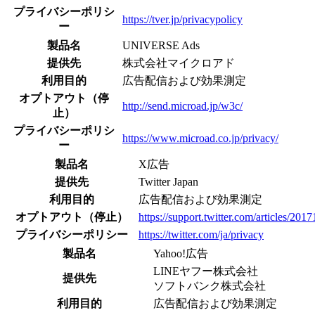
プライバシーポリシ
https://tver.jp/privacypolicy
ー
製品名
UNIVERSE Ads
提供先
株式会社マイクロアド
利用目的
広告配信および効果測定
オプトアウト（停
http://send.microad.jp/w3c/
止）
プライバシーポリシ
https://www.microad.co.jp/privacy/
ー
製品名
X広告
提供先
Twitter Japan
利用目的
広告配信および効果測定
オプトアウト（停止）
https://support.twitter.com/articles/20
プライバシーポリシー
https://twitter.com/ja/privacy
製品名
Yahoo!広告
LINEヤフー株式会社
提供先
ソフトバンク株式会社
利用目的
広告配信および効果測定