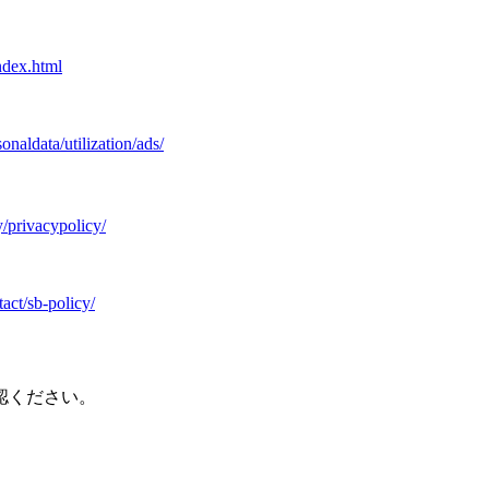
index.html
onaldata/utilization/ads/
/privacypolicy/
act/sb-policy/
認ください。