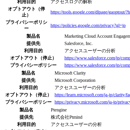
利用目的
アクセスログの解析
オプトアウト（停
https://tools.google.com/dlpage/gaoptout/?h
止）
プライバシーポリシ
https://policies.google.com/privacy?gl=jp
ー
製品名
Marketing Cloud Account Engage
提供先
Salesforce, Inc.
利用目的
アクセスユーザーの分析
オプトアウト（停止）
https://www.salesforce.com/jp/comp
プライバシーポリシー
https://www.salesforce.com/jp/com
製品名
Microsoft Clarity
提供先
Microsoft Corporation
利用目的
アクセスユーザーの分析
オプトアウト（停止）
https://learn.microsoft.com/ja-jp/clarity/f
プライバシーポリシー
https://privacy.microsoft.com/ja-jp/priva
製品名
Ptengine
提供先
株式会社Ptmind
利用目的
アクセスユーザーの分析