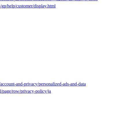
/gp/help/customer/display.html
a/account-and-privacy/personalized-ads-and-data
l/page/row/privacy-policy/ja