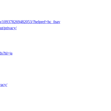
lp/109378269482053/?helpref=hc_fnav
t/privacy/
ds?hl=ja
vacy/