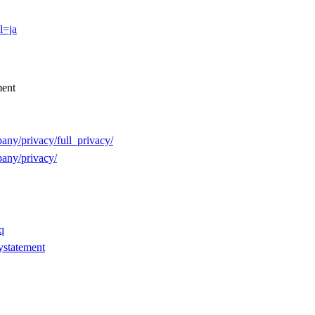
l=ja
ment
any/privacy/full_privacy/
pany/privacy/
aq
cystatement