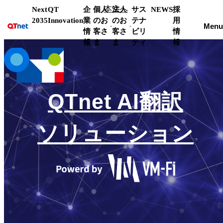
本文へ
Next
QT
企
個人
法人
サス
NEWS
採
2035
Innovation
業
のお
のお
テナ
用
Menu
情
客さ
客さ
ビリ
情
報
ま
ま
ティ
報
QTnet AI翻訳
ソリューション