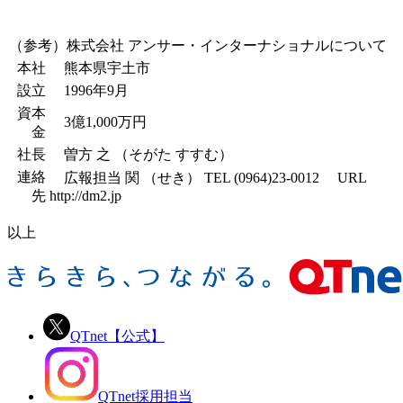
（参考）株式会社 アンサー・インターナショナルについて
本社
熊本県宇土市
設立
1996年9月
資本
3億1,000万円
金
社長
曽方 之 （そがた すすむ）
連絡
広報担当 関 （せき） TEL (0964)23-0012 URL
先
http://dm2.jp
以上
QTnet【公式】
QTnet採用担当