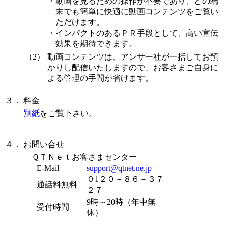
・
動画を見るための操作が不要であり、どの端
末でも簡単に快適に動画コンテンツをご覧い
ただけます。
・
インパクトのあるＰＲ手段として、高い宣伝
効果を期待できます。
（2）
動画コンテンツは、アンサー社が一括してお預
かりし配信いたしますので、お客さまご自身に
よる管理の手間が省けます。
３．
料金
別紙
をご覧下さい。
４．
お問い合せ
ＱＴＮｅｔお客さまセンター
E-Mail
support@qtnet.ne.jp
０1２０－８６－３７
通話料無料
２７
9時～20時（年中無
受付時間
休）