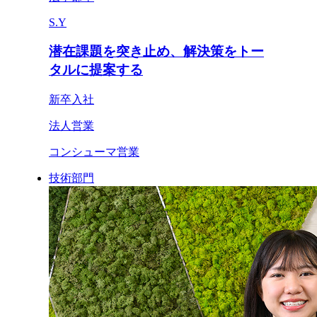
S.Y
潜在課題を突き止め、解決策をトー
タルに提案する
新卒入社
法人営業
コンシューマ営業
技術部門