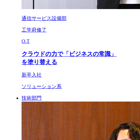
通信サービス設備部
工学府修了
O.T
クラウドの力で「ビジネスの常識」
を塗り替える
新卒入社
ソリューション系
技術部門