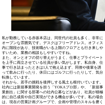
私が勤務している赤坂本店は、同世代の社員も多く、非常に
オープンな雰囲気です。デスクはフリーアドレス。オフィス
内に階段があり、技術職がいる上階のフロアとも行き来しや
すいため、業務の相談もしやすいですね。
また、オンとオフの切り替えがうまく、仕事とプライベート
を上手に両立させている社員が多い気がします。私自身、仕
事で行き詰まったときは1人で抱え込まず、同僚や後輩を誘
って飲みに行ったり、休日にはゴルフに行ったりして、気分
転換しています。
それから、若手の挑戦を後押しする風土も根付いています。
社内には新規事業開発を担う「YOKAプロ部」や、「新規事
業創出」に関する部署への社内公募などがあり、社員が積極
的に自己成長や自己実現ができる機会が多いです。私の場合
は、現在の営業計画グループで、企画や管理のスキルを磨く