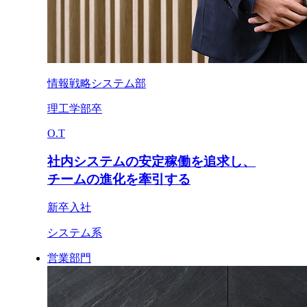
情報戦略システム部
理工学部卒
O.T
社内システムの安定稼働を追求し、
チームの進化を牽引する
新卒入社
システム系
営業部門