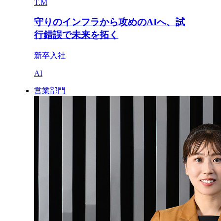
T.M
守りのインフラから攻めのAIへ、試
行錯誤で未来を拓く
新卒入社
AI
営業部門