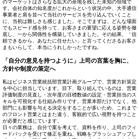
のマーケットはさらなる拡大の余地を残した未知の領域で
す。会社自体の知名度がこれからという状況の中、大手通信
事業者と肩を並べて当社のサービスを売り込んでいくこと
に、当初は難しさも感じました。そこでまずは、どんな場面
でもスピード感を持って、お客さまの要望に応える姿勢を徹
底し、一から関係性を構築していきました。その結果、「信
頼できるから、あなたに任せたい」と言ってくださるお客さ
まもいらして、本当にうれしかったですね。
「自分の意見を持つように」上司の言葉を胸に、
方針や制度の策定へ
私はビジネス営業統括部営業計画グループで、営業方針策定
を中心に担当しています。目下、取り組んでいるのは、営業
評価制度の見直し・次年度の目標数値の設定・営業担当のス
キルを可視化する仕組み作りです。営業本部だけでなく、他
部門にも影響を与える決定をすることが多いため、これまで
のフロント営業とはまた違う、客観的で広い視野を持つこと
が必要だと感じています。
日々の業務は、自分で案を考えて、資料を作り、上司のフィ
ードバックを受けて修正を重ね、戦略をブラッシュアップし